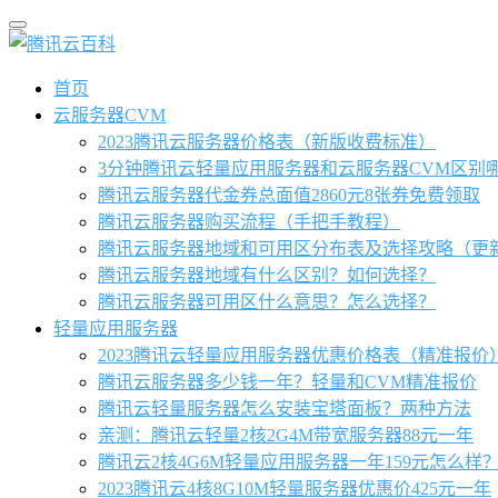
首页
云服务器CVM
2023腾讯云服务器价格表（新版收费标准）
3分钟腾讯云轻量应用服务器和云服务器CVM区别
腾讯云服务器代金券总面值2860元8张券免费领取
腾讯云服务器购买流程（手把手教程）
腾讯云服务器地域和可用区分布表及选择攻略（更
腾讯云服务器地域有什么区别？如何选择？
腾讯云服务器可用区什么意思？怎么选择？
轻量应用服务器
2023腾讯云轻量应用服务器优惠价格表（精准报价
腾讯云服务器多少钱一年？轻量和CVM精准报价
腾讯云轻量服务器怎么安装宝塔面板？两种方法
亲测：腾讯云轻量2核2G4M带宽服务器88元一年
腾讯云2核4G6M轻量应用服务器一年159元怎么样
2023腾讯云4核8G10M轻量服务器优惠价425元一年