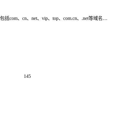
、net、vip、top、com.cn、.net等域名…
145