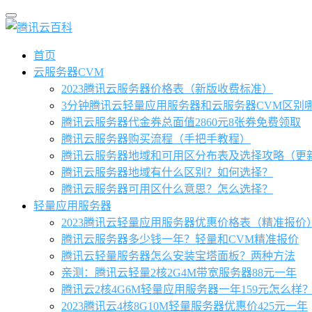
首页
云服务器CVM
2023腾讯云服务器价格表（新版收费标准）
3分钟腾讯云轻量应用服务器和云服务器CVM区别
腾讯云服务器代金券总面值2860元8张券免费领取
腾讯云服务器购买流程（手把手教程）
腾讯云服务器地域和可用区分布表及选择攻略（更
腾讯云服务器地域有什么区别？如何选择？
腾讯云服务器可用区什么意思？怎么选择？
轻量应用服务器
2023腾讯云轻量应用服务器优惠价格表（精准报价
腾讯云服务器多少钱一年？轻量和CVM精准报价
腾讯云轻量服务器怎么安装宝塔面板？两种方法
亲测：腾讯云轻量2核2G4M带宽服务器88元一年
腾讯云2核4G6M轻量应用服务器一年159元怎么样
2023腾讯云4核8G10M轻量服务器优惠价425元一年