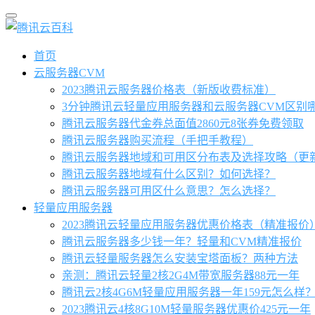
首页
云服务器CVM
2023腾讯云服务器价格表（新版收费标准）
3分钟腾讯云轻量应用服务器和云服务器CVM区别
腾讯云服务器代金券总面值2860元8张券免费领取
腾讯云服务器购买流程（手把手教程）
腾讯云服务器地域和可用区分布表及选择攻略（更
腾讯云服务器地域有什么区别？如何选择？
腾讯云服务器可用区什么意思？怎么选择？
轻量应用服务器
2023腾讯云轻量应用服务器优惠价格表（精准报价
腾讯云服务器多少钱一年？轻量和CVM精准报价
腾讯云轻量服务器怎么安装宝塔面板？两种方法
亲测：腾讯云轻量2核2G4M带宽服务器88元一年
腾讯云2核4G6M轻量应用服务器一年159元怎么样
2023腾讯云4核8G10M轻量服务器优惠价425元一年