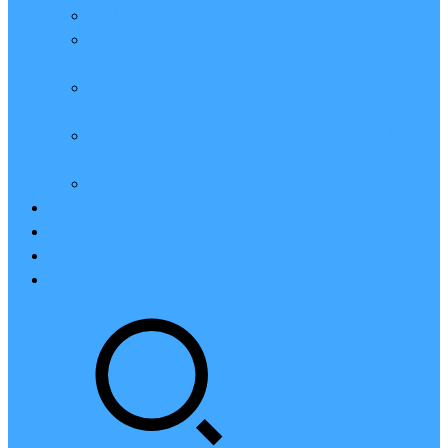
亲测：腾讯云轻量2核2G4M带宽服务器88元一年
腾讯云2核4G6M轻量应用服务器一年159元怎么
样？
2023腾讯云4核8G10M轻量服务器优惠价425元一
年
腾讯云轻量应用服务器8核16G14M性能评测值得
买
腾讯云16核32G20M轻量应用服务器性能怎么样？
云硬盘CBS
对象存储COS
腾讯云CDN
腾讯云域名