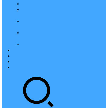
亲测：腾讯云轻量2核2G4M带宽服务器88元一年
腾讯云2核4G6M轻量应用服务器一年159元怎么
样？
2023腾讯云4核8G10M轻量服务器优惠价425元一
年
腾讯云轻量应用服务器8核16G14M性能评测值得
买
腾讯云16核32G20M轻量应用服务器性能怎么样？
云硬盘CBS
对象存储COS
腾讯云CDN
腾讯云域名