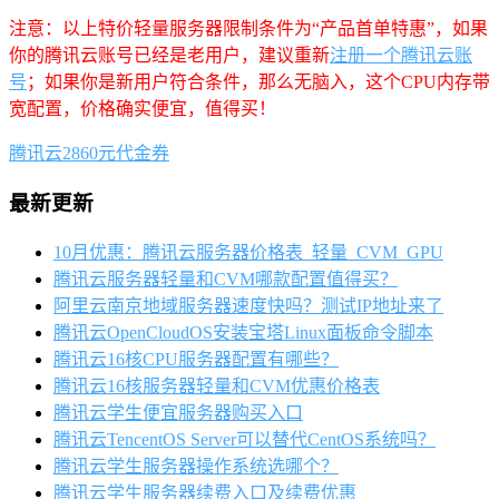
注意：以上特价轻量服务器限制条件为“产品首单特惠”，如果
你的腾讯云账号已经是老用户，建议重新
注册一个腾讯云账
号
；如果你是新用户符合条件，那么无脑入，这个CPU内存带
宽配置，价格确实便宜，值得买！
腾讯云2860元代金券
最新更新
10月优惠：腾讯云服务器价格表_轻量_CVM_GPU
腾讯云服务器轻量和CVM哪款配置值得买？
阿里云南京地域服务器速度快吗？测试IP地址来了
腾讯云OpenCloudOS安装宝塔Linux面板命令脚本
腾讯云16核CPU服务器配置有哪些？
腾讯云16核服务器轻量和CVM优惠价格表
腾讯云学生便宜服务器购买入口
腾讯云TencentOS Server可以替代CentOS系统吗？
腾讯云学生服务器操作系统选哪个？
腾讯云学生服务器续费入口及续费优惠