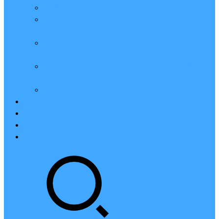
亲测：腾讯云轻量2核2G4M带宽服务器88元一年
腾讯云2核4G6M轻量应用服务器一年159元怎么
样？
2023腾讯云4核8G10M轻量服务器优惠价425元一
年
腾讯云轻量应用服务器8核16G14M性能评测值得
买
腾讯云16核32G20M轻量应用服务器性能怎么样？
云硬盘CBS
对象存储COS
腾讯云CDN
腾讯云域名