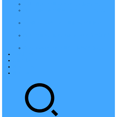
亲测：腾讯云轻量2核2G4M带宽服务器88元一年
腾讯云2核4G6M轻量应用服务器一年159元怎么
样？
2023腾讯云4核8G10M轻量服务器优惠价425元一
年
腾讯云轻量应用服务器8核16G14M性能评测值得
买
腾讯云16核32G20M轻量应用服务器性能怎么样？
云硬盘CBS
对象存储COS
腾讯云CDN
腾讯云域名