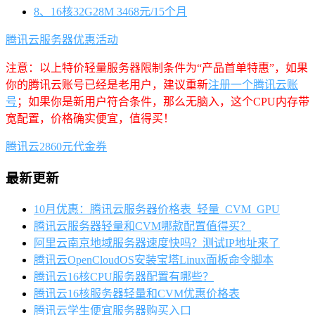
8、16核32G28M 3468元/15个月
腾讯云服务器优惠活动
注意：以上特价轻量服务器限制条件为“产品首单特惠”，如果
你的腾讯云账号已经是老用户，建议重新
注册一个腾讯云账
号
；如果你是新用户符合条件，那么无脑入，这个CPU内存带
宽配置，价格确实便宜，值得买！
腾讯云2860元代金券
最新更新
10月优惠：腾讯云服务器价格表_轻量_CVM_GPU
腾讯云服务器轻量和CVM哪款配置值得买？
阿里云南京地域服务器速度快吗？测试IP地址来了
腾讯云OpenCloudOS安装宝塔Linux面板命令脚本
腾讯云16核CPU服务器配置有哪些？
腾讯云16核服务器轻量和CVM优惠价格表
腾讯云学生便宜服务器购买入口